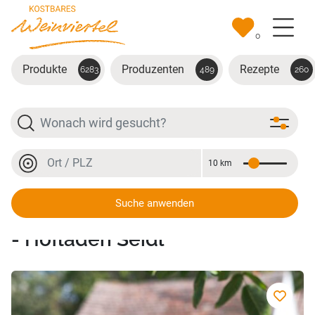
Zum Hauptinhalt springen
0
Produkte
Produzenten
Rezepte
6283
489
260
Suche
Ort oder PLZ
10 km
Entfernung
Ort oder PLZ
Suche anwenden
Ackerbau - Weingut - Heuriger
- Hofladen Seidl