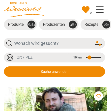
Zum Hauptinhalt springen
0
Produkte
Produzenten
Rezepte
6283
489
260
Suche
Ort oder PLZ
10 km
Entfernung
Ort oder PLZ
Suche anwenden
da Erdwurm, Markus Schulz