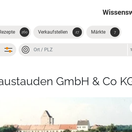
Wissens
Rezepte
Verkaufstellen
Märkte
260
27
7
Ort oder PLZ
Ort oder PLZ
laustauden GmbH & Co K