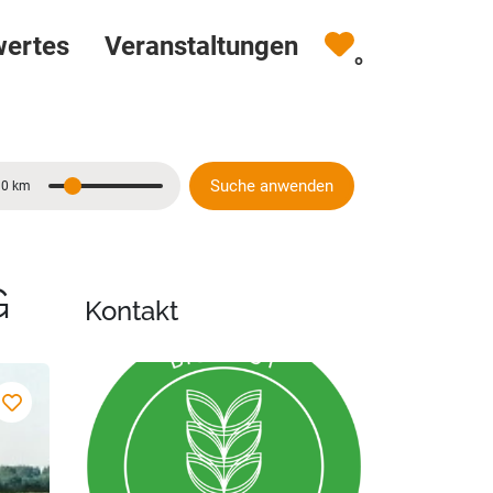
wertes
Veranstaltungen
0
Suche anwenden
10 km
Entfernung
G
Kontakt