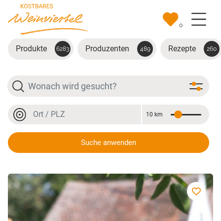
Zum Hauptinhalt springen
0
Produkte
Produzenten
Rezepte
6283
489
260
Suche
Ort oder PLZ
10 km
Entfernung
Ort oder PLZ
Suche anwenden
Hofmann Eva und Franz