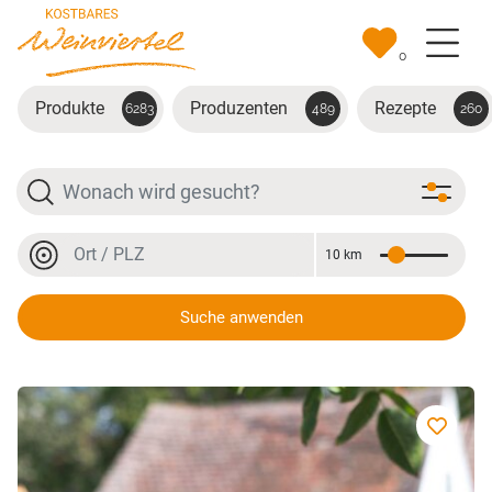
Zum Hauptinhalt springen
0
Produkte
Produzenten
Rezepte
6283
489
260
Suche
Ort oder PLZ
10 km
Entfernung
Ort oder PLZ
Suche anwenden
Johann und Maria Bachl