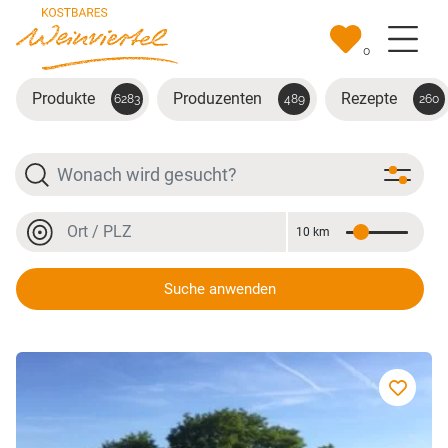
Zum Hauptinhalt springen
0
Produkte
Produzenten
Rezepte
6283
489
260
Suche
Ort oder PLZ
10 km
Entfernung
Ort oder PLZ
Suche anwenden
Weinbau Pamperl