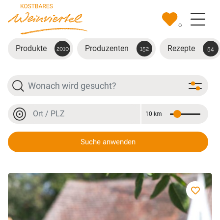
Zum Hauptinhalt springen
0
Produkte
Produzenten
Rezepte
2010
152
54
Suche
Ort oder PLZ
10 km
Entfernung
Ort oder PLZ
Suche anwenden
Weingut Martinshof