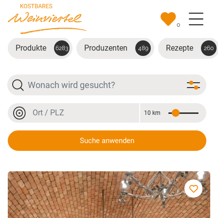
Zum Hauptinhalt springen
0
Produkte
Produzenten
Rezepte
6283
489
260
Suche
Ort oder PLZ
10 km
Entfernung
Ort oder PLZ
Suche anwenden
Weingut Wimberger