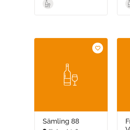
Sämling 88
F
V