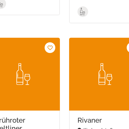
rühroter
Rivaner
eltliner