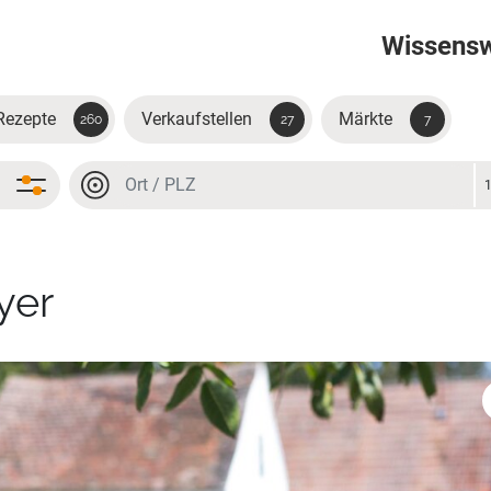
Wissens
Rezepte
Verkaufstellen
Märkte
260
27
7
Ort oder PLZ
Ort oder PLZ
yer