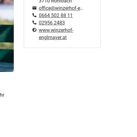
3710 Rohrbach
office@winzerhof-englmayer.at
0664 502 88 11
02956 2483
www.winzerhof-
englmayer.at
hr