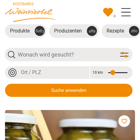
Zum Hauptinhalt springen
0
Produkte
Produzenten
Rezepte
6283
489
260
Suche
Ort oder PLZ
10 km
Entfernung
Ort oder PLZ
Suche anwenden
Zuckriegl