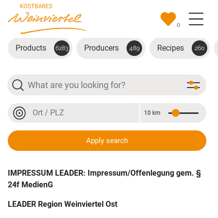
Skip to main content
0
Products
Producers
Recipes
6283
489
260
Search
Location or postal code
10 km
Distance
Home
Imprint
Location or postal code
Apply search
Imprint
IMPRESSUM LEADER: Impressum/Offenlegung gem. §
24f MedienG
LEADER Region Weinviertel Ost