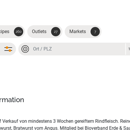
cipes
Outlets
Markets
260
27
7
Location or postal code
Location or postal code
ormation
 Verkauf von mindestens 3 Wochen gereiftem Rindfleisch. Rein
urst, Bratwurst vom Angus. Mitglied bei Bioverband Erde & Saa