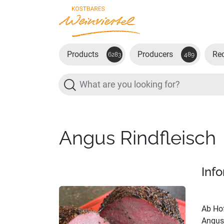
Skip to main content
Products
Producers
Re
6283
489
Search
Angus Rindfleisch
Inf
Ab Hof
Angusw