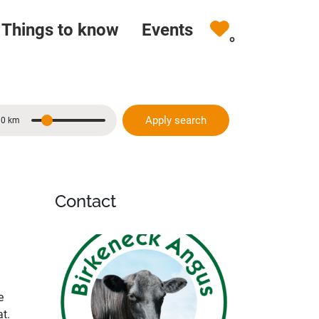
Things to know
Events
0
Apply search
10 km
Distance
Contact
e
t.