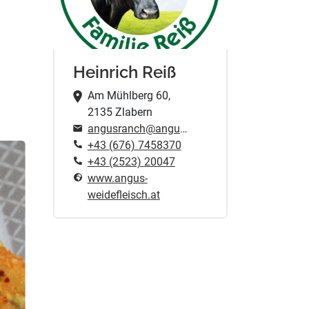
Heinrich Reiß
Am Mühlberg 60,
2135 Zlabern
angusranch@angus-weidefleisch.at
+43 (676) 7458370
+43 (2523) 20047
www.angus-
weidefleisch.at