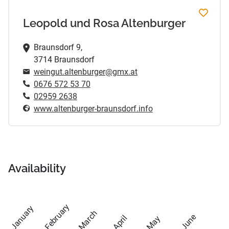
Leopold und Rosa Altenburger
Braunsdorf 9,
3714 Braunsdorf
weingut.altenburger@gmx.at
0676 572 53 70
02959 2638
www.altenburger-braunsdorf.info
Availability
February
January
March
June
April
May