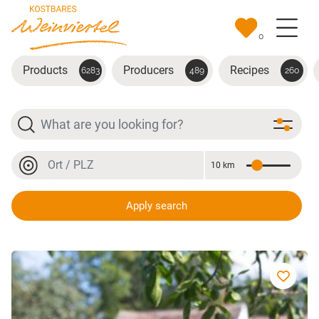
Skip to main content
0
Products
Producers
Recipes
6283
489
260
Search
Location or postal code
10 km
Distance
Location or postal code
Apply search
Bio-Apfel-Hollersaft