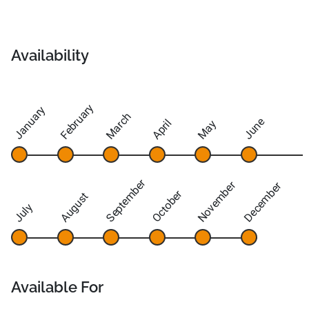
Availability
February
January
March
June
April
May
September
November
December
October
August
July
Available For