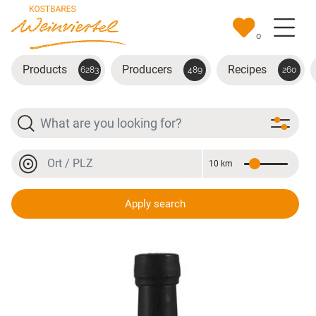
Skip to main content
0
Products
Producers
Recipes
6283
489
260
Search
Location or postal code
10 km
Distance
Location or postal code
Apply search
Bio Himbeer Sirup