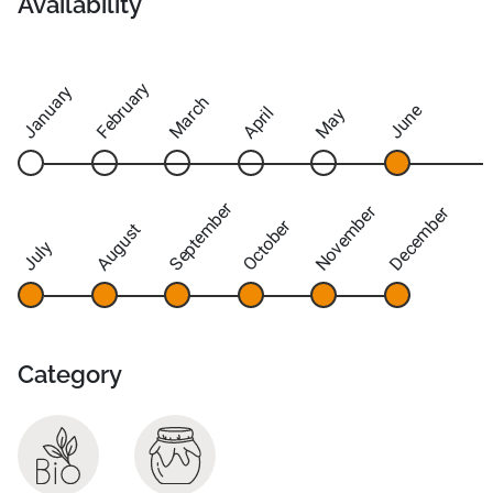
Availability
February
January
March
June
April
May
September
November
December
October
August
July
Category