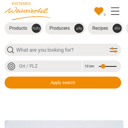
Skip to main content
0
Products
Producers
Recipes
6283
489
260
Search
Location or postal code
10 km
Distance
Location or postal code
Apply search
Bio-Wabenhonig