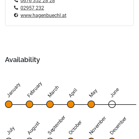
0676 352 28 28
02957 232
www.hagenbuechl.at
Availability
February
January
March
June
April
May
September
November
December
October
August
July