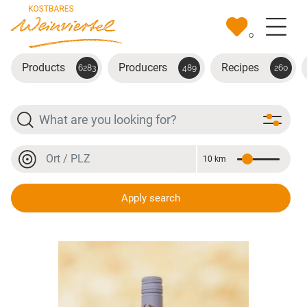
Skip to main content
0
Products
Producers
Recipes
6283
489
260
Search
Location or postal code
10 km
Distance
Location or postal code
Apply search
Der Erstgegorene