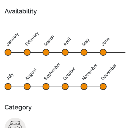
Availability
February
January
March
June
April
May
September
November
December
October
August
July
Category