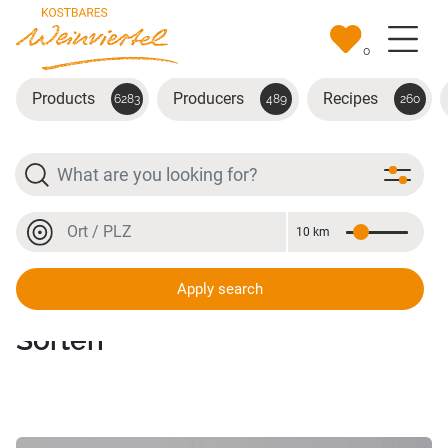
Skip to main content
0
Products
Producers
Recipes
6283
489
260
Search
Location or postal code
10 km
Distance
Location or postal code
Apply search
Fruchtaufstriche diverse
Sorten