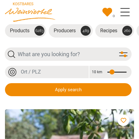
Skip to main content
0
Products
Producers
Recipes
6283
489
260
Search
Location or postal code
10 km
Distance
Location or postal code
Apply search
Marillenbrand