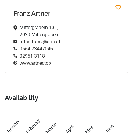
Franz Artner
Mittergrabern 131,
2020 Mittergrabern
artnerfranz@aon.at
0664 73447045
02951 3118
www.artner.top
Availability
February
January
March
June
April
May