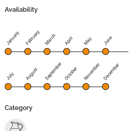
Availability
February
January
March
June
April
May
September
November
December
October
August
July
Category