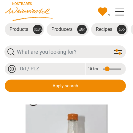
Skip to main content
0
Products
Producers
Recipes
6283
489
260
Search
Location or postal code
10 km
Distance
Location or postal code
Apply search
Marillennektar