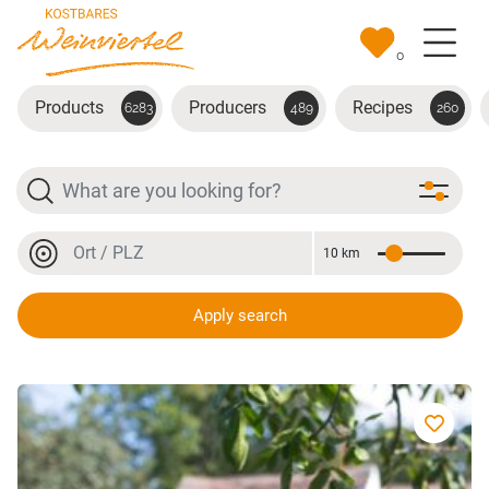
Skip to main content
0
Products
Producers
Recipes
6283
489
260
Search
Location or postal code
10 km
Distance
Location or postal code
Apply search
Weinbrand