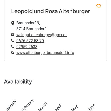
Leopold und Rosa Altenburger
Braunsdorf 9,
3714 Braunsdorf
weingut.altenburger@gmx.at
0676 572 53 70
02959 2638
www.altenburger-braunsdorf.info
Availability
February
January
March
June
April
May