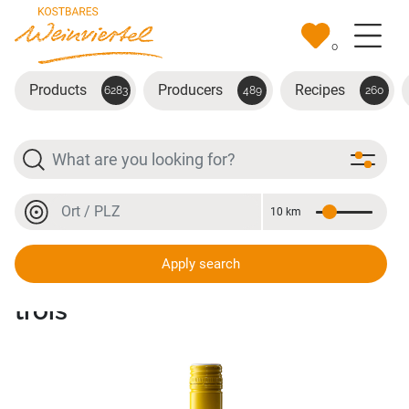
Skip to main content
0
Products
Producers
Recipes
6283
489
260
Search
Location or postal code
10 km
Distance
Location or postal code
Apply search
Weißwein Cuvée Ménage à
trois