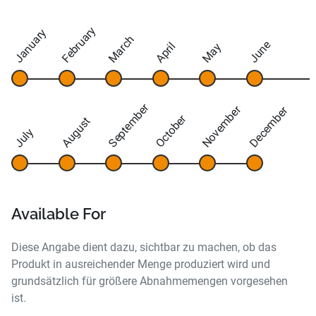
February
January
March
June
April
May
September
November
December
October
August
July
Available For
Diese Angabe dient dazu, sichtbar zu machen, ob das
Produkt in ausreichender Menge produziert wird und
grundsätzlich für größere Abnahmemengen vorgesehen
ist.