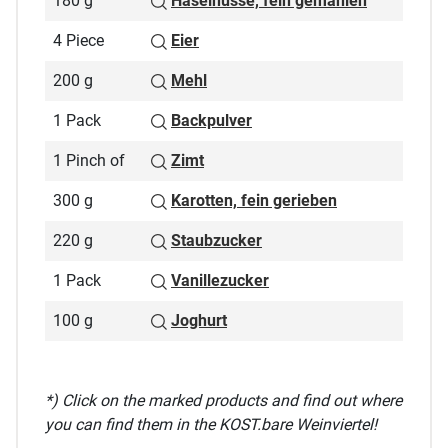
180 g
Haselnüsse, fein gemahlen
4 Piece
Eier
200 g
Mehl
1 Pack
Backpulver
1 Pinch of
Zimt
300 g
Karotten, fein gerieben
220 g
Staubzucker
1 Pack
Vanillezucker
100 g
Joghurt
*) Click on the marked products and find out where
you can find them in the KOST.bare Weinviertel!