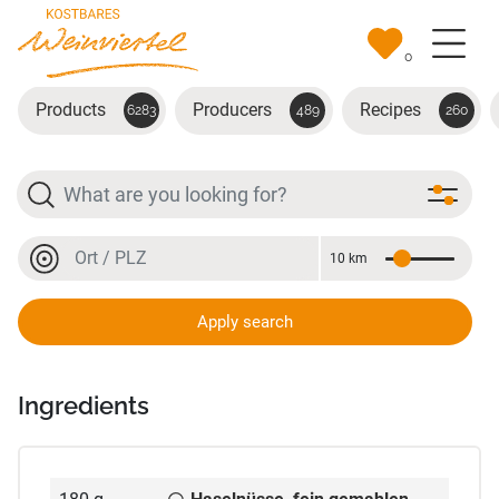
Skip to main content
0
Products
Producers
Recipes
6283
489
260
Search
Location or postal code
10 km
Distance
Location or postal code
Apply search
Karottenkuchen
Ingredients