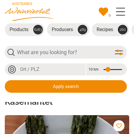
Skip to main content
0
Products
Producers
Recipes
6283
489
260
Search
Location or postal code
10 km
Distance
Location or postal code
Apply search
Spargel im Speck- und
Käsemantel