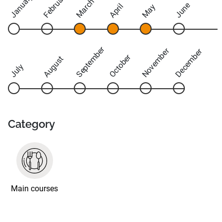
February
January
March
June
April
May
September
November
December
October
August
July
Category
Main courses