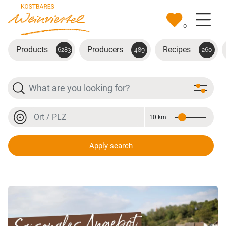
Skip to main content
0
Products
Producers
Recipes
6283
489
260
Search
Location or postal code
10 km
Distance
Home
Things to know
Saisonales Angebot
Location or postal code
Saisonales Angebot März
Apply search
Saisonales Angebot März