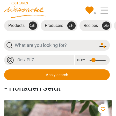
Skip to main content
0
Products
Producers
Recipes
6283
489
260
Search
Location or postal code
10 km
Distance
Location or postal code
Apply search
Ackerbau - Weingut - Heuriger
- Hofladen Seidl