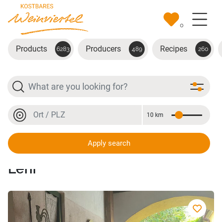
Skip to main content
0
Products
Producers
Recipes
6283
489
260
Search
Location or postal code
10 km
Distance
Location or postal code
Apply search
Mybiobee-BioBiene Sandra
Lehr