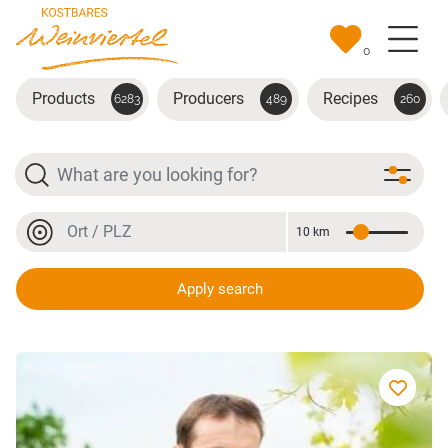
Skip to main content
0
Products
Producers
Recipes
6283
489
260
Search
Location or postal code
10 km
Distance
Location or postal code
Apply search
Weingut Bieglmayer