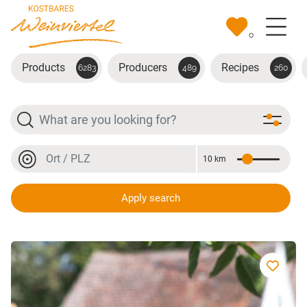
Skip to main content
0
Products
Producers
Recipes
6283
489
260
Search
Location or postal code
10 km
Distance
Location or postal code
Apply search
Weingut Rudi & Betti Dollinger