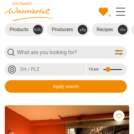
Skip to main content
0
Products
Producers
Recipes
6283
489
260
Search
Location or postal code
10 km
Distance
Location or postal code
Apply search
Weingut Setzer