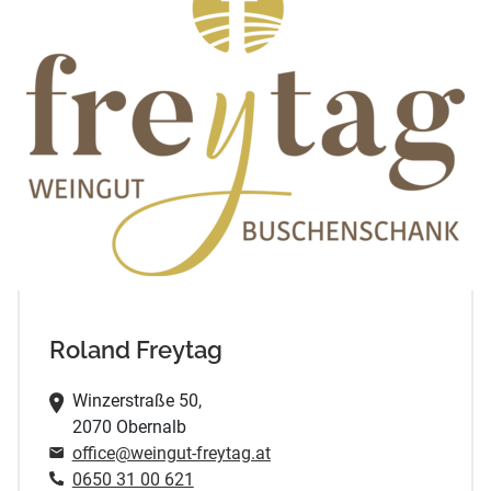
Roland Freytag
Winzerstraße 50,
2070 Obernalb
office@weingut-freytag.at
0650 31 00 621