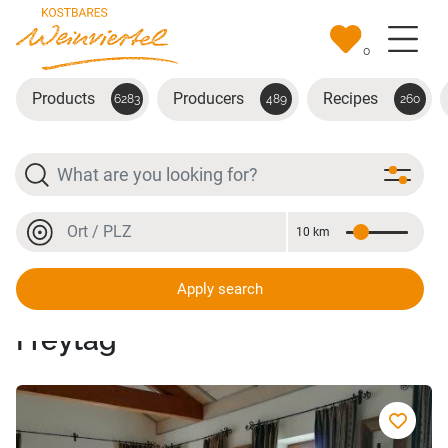
Skip to main content
0
Products
Producers
Recipes
6283
489
260
Search
Location or postal code
10 km
Distance
Location or postal code
Apply search
Weingut und Buschenschank
Freytag