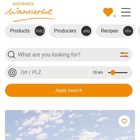
Skip to main content
0
Products
Producers
Recipes
6283
489
260
Search
Location or postal code
10 km
Distance
Location or postal code
Apply search
Winzerhof Wurst