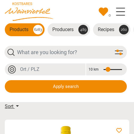
Skip to main content
0
Products
Producers
Recipes
6283
489
260
Search
Location or postal code
10 km
Distance
Location or postal code
Apply search
Displaying results
Sort