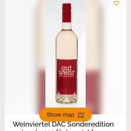
Show map
Weinviertel DAC Sonderedition