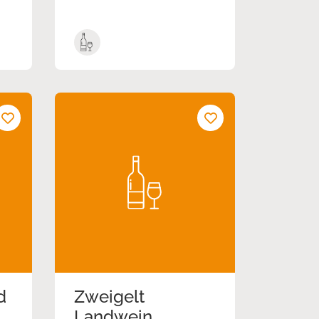
d
Zweigelt
Landwein