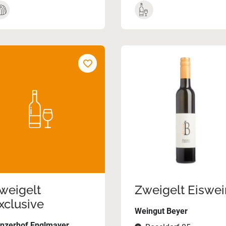
weigelt
Zweigelt Eiswei
xclusive
Weingut Beyer
nzerhof Englmayer