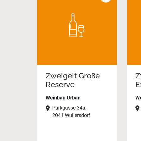
Zweigelt Große
Z
Reserve
E
Weinbau Urban
We
Parkgasse 34a,
2041 Wullersdorf