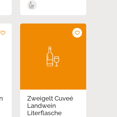
n
Zweigelt Cuveé
Landwein
Literflasche