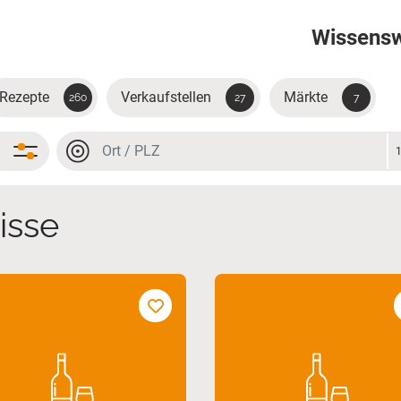
Wissens
Rezepte
Verkaufstellen
Märkte
260
27
7
Ort oder PLZ
Ort oder PLZ
isse