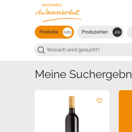
Zum Hauptinhalt springen
Produkte
Produzenten
6283
489
Suche
Meine Suchergebn