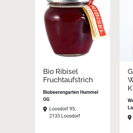
Bio Ribisel
G
Fruchtaufstrich
W
K
Biobeerengarten Hummel
OG
We
La
Loosdorf 95,
2133 Loosdorf