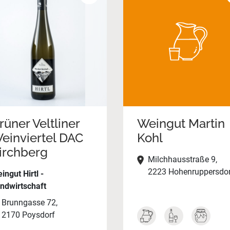
rüner Veltliner
Weingut Martin
einviertel DAC
Kohl
irchberg
Milchhausstraße 9,
2223 Hohenruppersdor
ingut Hirtl -
ndwirtschaft
Brunngasse 72,
2170 Poysdorf