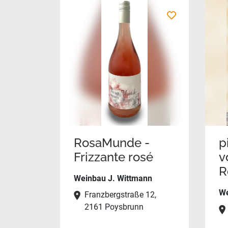
RosaMunde -
p
Frizzante rosé
v
R
Weinbau J. Wittmann
We
Franzbergstraße 12,
2161 Poysbrunn