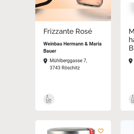
Frizzante Rosé
M
h
Weinbau Hermann & Maria
B
Bauer
Mühlberggasse 7,
3743 Röschitz