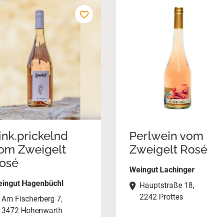
ink.prickelnd
Perlwein vom
om Zweigelt
Zweigelt Rosé
osé
Weingut Lachinger
ingut Hagenbüchl
Hauptstraße 18,
2242 Prottes
Am Fischerberg 7,
3472 Hohenwarth