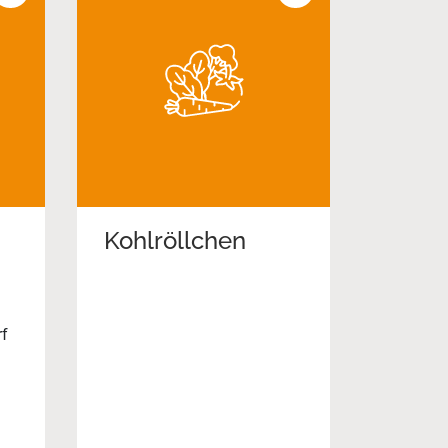
Kohlröllchen
f