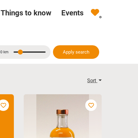
Things to know
Events
0
Apply search
10 km
Distance
Sort