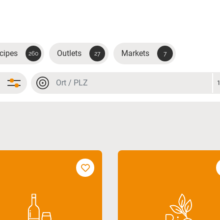
cipes
Outlets
Markets
260
27
7
Location or postal code
Location or postal code