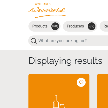
Skip to main content
Products
Producers
Re
6283
489
Search
Displaying results