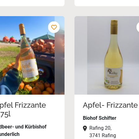
pfel Frizzante
Apfel- Frizzante
,75l
Biohof Schifter
dbeer- und Kürbishof
Rafing 20,
nderlich
3741 Rafing